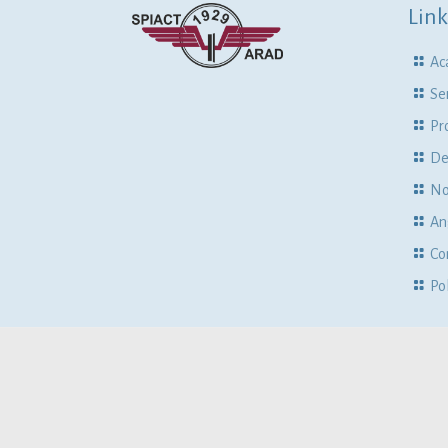
Link
Ac
Ser
Pr
De
No
An
Co
Pol