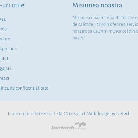
-uri utile
Misiunea noastra
Misiunea noastra e sa iti aducem s
asa
de calitate, iar prin oferirea servic
vicii
noastre sa usuram munca cel din j
nostru!
oduse
spre noi
utati
gajari
ntact
itica de confidentialitate
Toate drepturile rezervate © 2017 Spiact.
Webdesign by Icetech