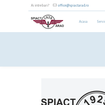
Ai intrebari?
office@spiactarad.ro
Acasa
Servi