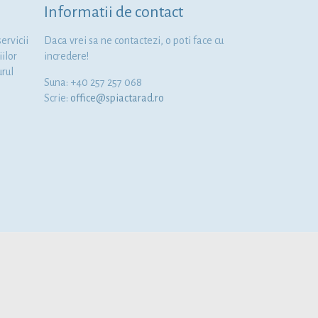
Informatii de contact
ervicii
Daca vrei sa ne contactezi, o poti face cu
iilor
incredere!
urul
Suna: +40 257 257 068
Scrie:
office@spiactarad.ro