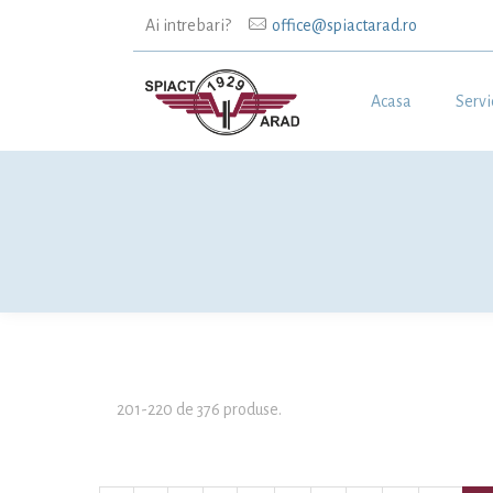
Ai intrebari?
office@spiactarad.ro
Acasa
Servi
201-220 de 376 produse.