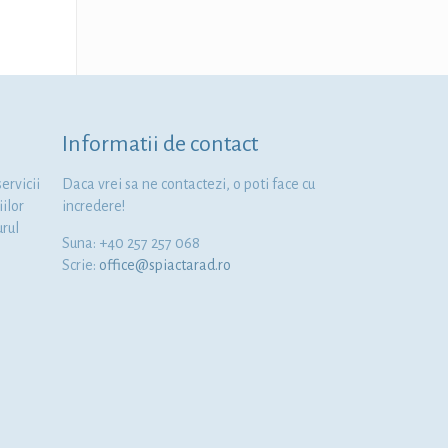
Informatii de contact
ervicii
Daca vrei sa ne contactezi, o poti face cu
iilor
incredere!
urul
Suna: +40 257 257 068
Scrie:
office@spiactarad.ro