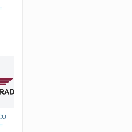
=
CU
=