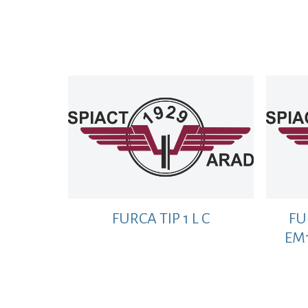
700 MM
FURCA TIP 1 L C
FU
EM1