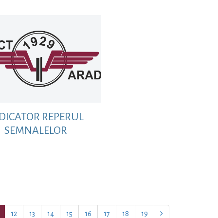
DICATOR REPERUL
SEMNALELOR
LUMINOASE DE
CERE ALE B L A CARE
U SI FUNCTIE DE
SEMNALE
PREVESTITOARE
Next
12
13
14
15
16
17
18
19