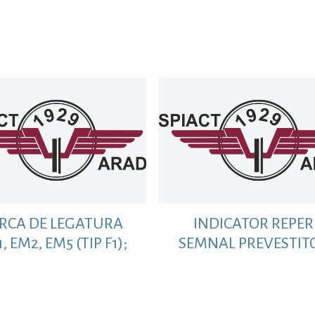
1335 MM
3120 MM
RCA DE LEGATURA
INDICATOR REPER
, EM2, EM5 (TIP F1);
SEMNAL PREVESTIT
□ 50X 130
FARA B L A CU STAL