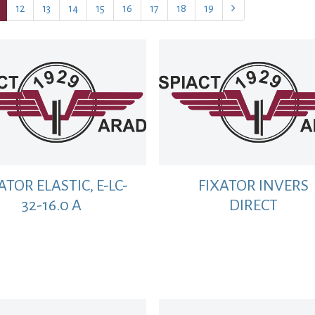
Next
12
13
14
15
16
17
18
19
ATOR ELASTIC, E-LC-
FIXATOR INVERS
32-16.0 A
DIRECT